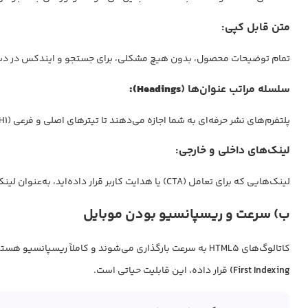
متن قابل کپی:
تمام توضیحات محصول، بدون هیچ مشکلی، برای جستجو و ایندکس در دست
سلسله مراتب عنوان‌ها (
Headings):
پلتفرم‌های نشر حرفه‌ای به شما اجازه می‌دهند تا تیترهای اصلی و فرعی (H1 تا H6) را تعریف کنید، که این مهم‌ترین فاکتور سئوی داخلی (On-Page SEO) برای سازماندهی محتواست.
لینک‌های داخلی و خارجی:
لینک‌هایی که برای تعامل (CTA) یا هدایت کاربر قرار داده‌اید، به‌عنوان لینک‌های معتبر در نظر گرفته می‌شوند و اعتبار سئو را در سراسر کاتالوگ شما توزیع می‌کنند.
ب) سرعت و ریسپانسیو بودن موبایل
کاتالوگ‌های HTML5 به سرعت بارگذاری می‌شوند و کاملاً ریسپانسیو هستند، یعنی ظاهر آن‌ها به طور خودکار با اندازه صفحه موبایل سازگار می‌شود. از آنجایی که گوگل اولویت خود را بر موبایل فرست ایندکسینگ (
First Indexing)
قرار داده، این قابلیت حیاتی است.