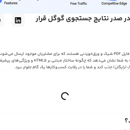
 در صدر نتایج جستجوی گوگل قرار
خیلی از کسب‌وکارها فکر می‌کنند کاتالوگ دیجیتالی یا فلیپ‌بوک‌ها فقط یک فایل PDF شیک و ورق‌خوردنی هس
که روی پلتفرم درستی منتشر شود، یک ابزار سئوی 
یگان) جذب کند و شما را در رقابت کسب‌وکارها یک گام جلوتر ببرد.
؟