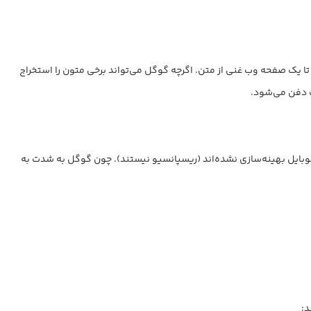
یت‌های زیادی روبروست. برای گوگل، یک PDF بیشتر شبیه یک تصویر بزرگ است تا یک صفحه وب غنی از متن. اگرچه گوگل می‌تواند برخی متون را استخراج
از دارند، به‌ویژه در موبایل. از طرفی، فایل‌های PDF ذاتاً برای صفحه نمایش کوچک موبایل بهینه‌سازی نشده‌اند (ریسپانسیو نیستند). چون گوگل به شدت به