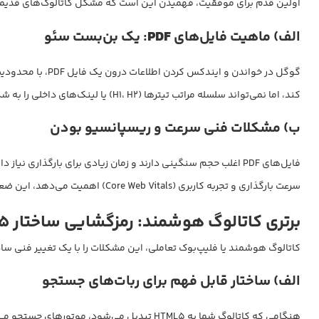
اولین قدم برای موفقیت، فهمیدن این است که مشکل کاتالوگ‌های قدیمی
الف) ماهیت فایل‌های
PDF
: یک بن‌بست سئو
کند، اما نمی‌تواند سلسله مراتب تیترها (H1، H2) یا لینک‌های داخلی را به شکل مؤثر یک وب‌سایت درک کند. نتیجه؟ محتوای ارزشمند شما در اعماق اینترنت دفن می‌شود.
ب) مشکلات فنی سرعت و ریسپانسیو بودن
سرعت بارگذاری و تجربه کاربری (Core Web Vitals) اهمیت می‌دهد، این ضعف‌ها باعث افت رتبه کاتالوگ سنتی شما می‌شوند.
برتری کاتالوگ هوشمند: رمزگشایی ساختار HTML5
کاتالوگ هوشمند یا فلیپ‌بوک تعاملی، این مشکلات را با یک تغییر فنی ساد
الف) ساختار قابل فهم برای ربات‌های جستجو
هنگامی که کاتالوگ شما به HTML5 تبدیل می‌شود، موتورهای جستجو می‌توانند تمامی عناصر آن را مانند یک وب‌سایت استاندارد بخوانند و ایندکس کنند: