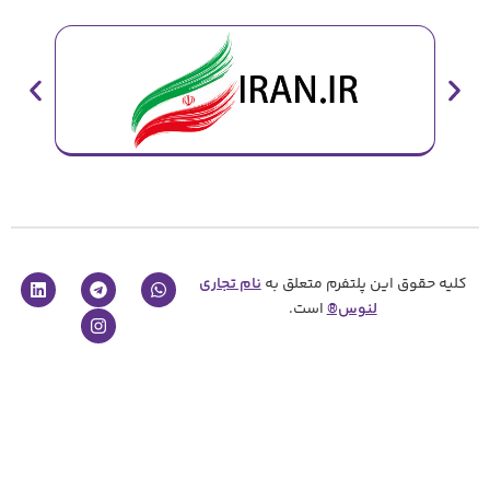
پلتفرم متعلق به
نام تجاری
نوس®
است.