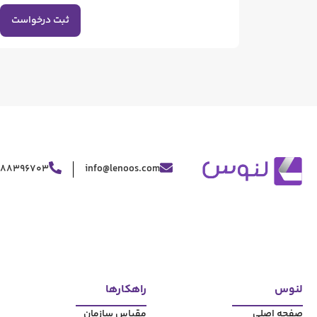
ثبت درخواست
188396703
info@lenoos.com
لنوس
راهکارها
صفحه اصلی
مقیاس سازمان