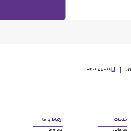
09129155399
02
خدمات
ارتباط با ما
سازمانی
درباره ما