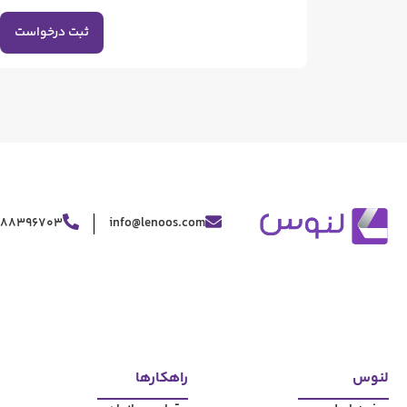
ثبت درخواست
188396703
info@lenoos.com
لنوس
راهکارها