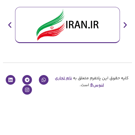
پلتفرم متعلق به
نام تجاری
نوس®
است.