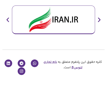
پلتفرم متعلق به
نام تجاری
نوس®
است.