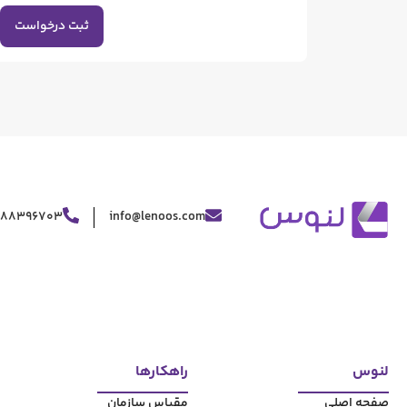
ثبت درخواست
188396703
info@lenoos.com
لنوس
راهکارها
صفحه اصلی
مقیاس سازمان