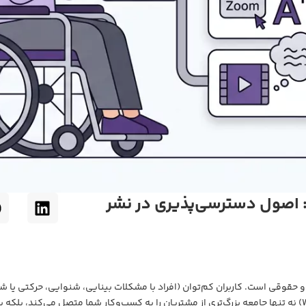
ن: اصول دسترسی‌پذیری در نشر
وقی است. کاربران کم‌توان (افراد با مشکلات بینایی، شنوایی، حرکتی یا شناخت
استانداردهای جهانی (مانند WCAG - Web Content Accessibility Guidelines) نه تنها جامعه بزرگ‌تری از مشتریان را 