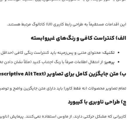
این اقدامات مستقیماً به طراحی رابط کاربری (UI) کاتالوگ مرتبط هستند.
الف) کنتراست کافی و رنگ‌های غیروابسته
تکنیک:
محتوای متنی و پس‌زمینه باید کنتراست رنگی کافی (حداقل نسبت ۴.۵:۱) داشته باشند تا برای افراد کم‌بینا خ
پرهیز:
از انتقال اطلاعات صرفاً با رنگ اجتناب کنید (مثلاً نشان دادن 
ب) متن جایگزین کامل برای تصاویر (
scriptive Alt Text
تمام تصاویر محصولات (نه فقط کاور) باید دارای متن جایگزین واضح و توصیف
ج) طراحی ناوبری با کیبورد
کاربرانی که مشکل حرکتی دارند، از ماوس استفاده نمی‌کنند. پیمایش (ناوبری)، ورق زدن صفحات،