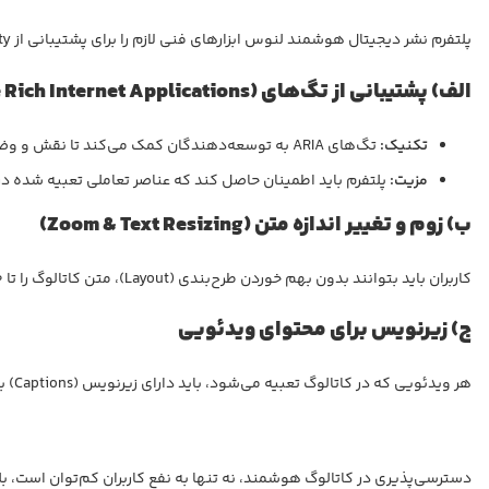
پلتفرم نشر دیجیتال هوشمند لنوس ابزارهای فنی لازم را برای پشتیبانی از Accessibility فراهم خواهد کرد.
الف) پشتیبانی از تگ‌های (
 Rich Internet Applications
تکنیک:
تگ‌های ARIA به توسعه‌دهندگان کمک می‌کند تا نقش و وضعیت عناصر تعاملی (مثل دکمه‌ها، فرم‌ها و منوهای پاپ‌آپ) را برای خوانشگرهای صفحه تعریف کنند.
مزیت:
پلتفرم باید اطمینان حاصل کند که عناصر تعاملی تعبیه شده در 
ب) زوم و تغییر اندازه متن (
Text Resizing
&
Zoom
)
کاربران باید بتوانند بدون بهم خوردن طرح‌بندی (Layout)، متن کاتالوگ را تا ۲۰۰ درصد بزرگ کنند. پلتفرم متن‌ها را به صورت تصویر رندر نمی‌کند، بلکه از متن زنده (Live Text) استفاده نمی‌کند.
ج) زیرنویس برای محتوای ویدئویی
هر ویدئویی که در کاتالوگ تعبیه می‌شود، باید دارای زیرنویس (Captions) باشد تا کاربران ناشنوا یا کم‌شنوا بتوانند محتوای آن را درک کنند.