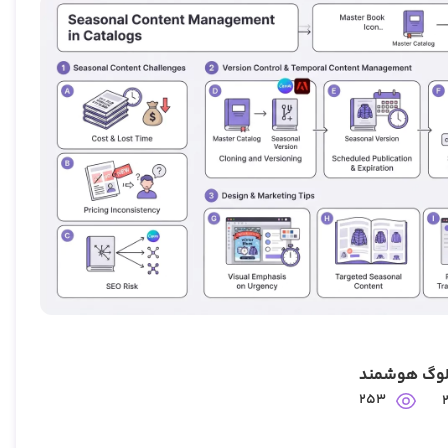
لوگ هوشمند
253